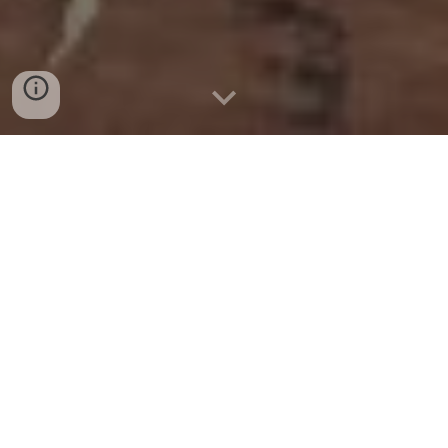
Bienvenue sur notre site de vente de prestations
évènementielles spécialisées dans la pâtisserie et les
wedding cakes.
Nous sommes ravis de vous accompagner dans la
réalisation de votre mariage de rêve en vous
proposant des créations gourmandes et
personnalisées.
Notre pâtissière Carine met tout son savoir-faire et
sa passion dans la conception de chaque gâteau de
mariage. Que vous souhaitiez un design classique,
moderne, bohème ou extravagant, nous sommes là
pour donner vie à vos idées et créer un wedding